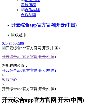
发展历程
合作品牌
开云综合app官方官网|开云(中国)
020-87566596
开云综合app官方官网|开云(中国)
您现在的位置：
开云综合app官方官网|开云(中国)
>
客服中心
>
开云综合app官方官网|开云(中国)
开云综合app官方官网|开云(中国)