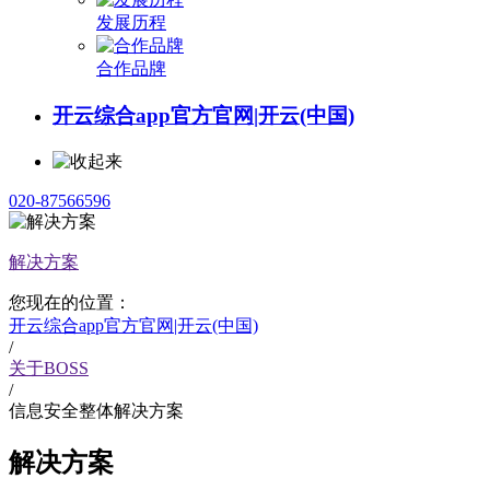
发展历程
合作品牌
开云综合app官方官网|开云(中国)
020-87566596
解决方案
您现在的位置：
开云综合app官方官网|开云(中国)
/
关于BOSS
/
信息安全整体解决方案
解决方案