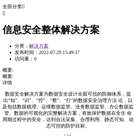
全部分类


信息安全整体解决方案
分类：
解决方案
发布时间：
2022-07-29 15:49:37
访问量：
0
概要:
概要:
详情
数据安全解决方案为数据安全设计全面可信的防御体系，提
出“知”、“识”、“控”、“察”、“行”的数据安全治理方法 论，以
及包括数据梳理、运维数据监管、业务数据监管、办公数据监
管、数据的可视化的完整解决方案，有效保护数据在全生 命
周期过程中的安全，达到合法采集、合理利用、静态可知、动
态可控的防护目标。