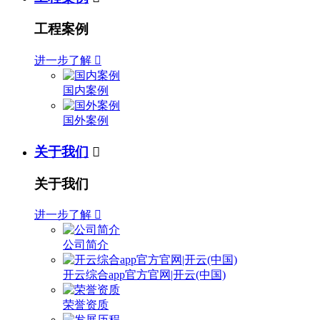
工程案例
进一步了解

国内案例
国外案例
关于我们

关于我们
进一步了解

公司简介
开云综合app官方官网|开云(中国)
荣誉资质