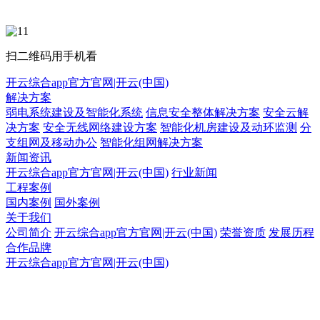
扫二维码用手机看
开云综合app官方官网|开云(中国)
解决方案
弱电系统建设及智能化系统
信息安全整体解决方案
安全云解
决方案
安全无线网络建设方案
智能化机房建设及动环监测
分
支组网及移动办公
智能化组网解决方案
新闻资讯
开云综合app官方官网|开云(中国)
行业新闻
工程案例
国内案例
国外案例
关于我们
公司简介
开云综合app官方官网|开云(中国)
荣誉资质
发展历程
合作品牌
开云综合app官方官网|开云(中国)
开云综合app官方官网|开云(中国)